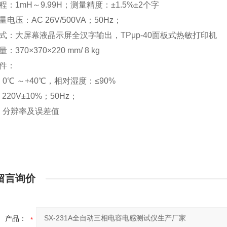
程：1mH～9.99H；测量精度：±1.5%±2个字
电压：AC 26V/500VA；50Hz；
式：大屏幕液晶示屏全汉字输出，TPμp-40面板式热敏打印机
370×370×220 mm/ 8 kg
条件：
0℃ ～+40℃，相对湿度：≤90%
 220V±10%；50Hz；
、分辨率及误差值
留言询价
产品：