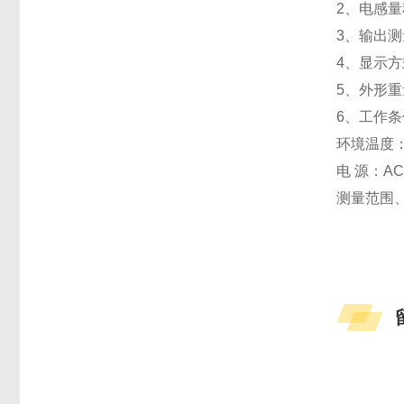
2、电感量
3、输出测量
4、显示方
5、外形重量：
6、工作
环境温度：
电 源：AC
测量范围