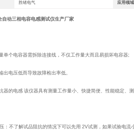
胜绪电气
应用领域
1A全自动三相电容电感测试仪生产厂家
：
场测量单个电容器需拆除连接线，不仅工作量大而且易损坏电容器;
容表输出电压低而导致故障检出率低。
量电抗器的电感 该仪器具有测量工作量小、快捷简便、性能稳定
：
压：不了解试品阻抗的情况下可以先用 2V试测，如果试验电流小于