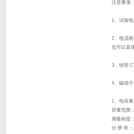
注意事项
1、试验电
2、电流
也可以直
3、钳形 
4、磁场干
1、电容量量
容量范围：5
测量精度：
分 辨 率：±