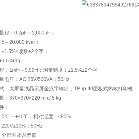
程：0.2μF～2,000μF；
～20,000 kvar；
±1.5%×读数±2个字；
1.0%rdg；
程：1mH～9.99H；测量精度：±1.5%±2个字
电压：AC 26V/500VA；50Hz；
式：大屏幕液晶示屏全汉字输出，TPμp-40面板式热敏打印机
370×370×220 mm/ 8 kg
条件：
0℃ ～+40℃，相对湿度：≤90%
 220V±10%；50Hz；
、分辨率及误差值