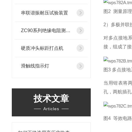
图2 测量原
串联谐振耐压试验装置
2）多极并联
ZC90系列绝缘电阻测试仪
对多点接地
接，组成了接
硬质冲头标距打点机
滑触线指示灯
图3 多点接
当用钳表将两
孔，两航插孔
技术文章
Articles
图4 等效电