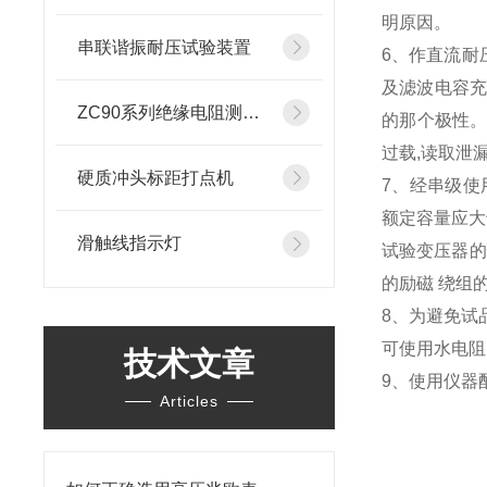
明原因。
串联谐振耐压试验装置
6、作直流耐
及滤波电容充
ZC90系列绝缘电阻测试仪
的那个极性
过载,读取泄
硬质冲头标距打点机
7、经串级使
额定容量应大于
滑触线指示灯
试验变压器的
的励磁 绕组
8、为避免试
可使用水电阻
技术文章
9、使用仪器
Articles