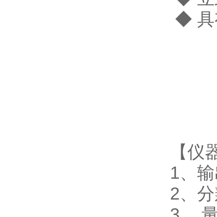
◆ 
【仪
1、输
2、分
3、量