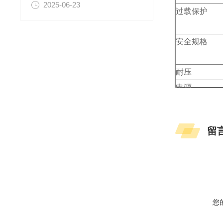
2025-06-23
过载保护
安全规格
耐压
电源
尺寸
重量
留
附件
可选件
您