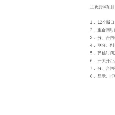
主要测试项目
1． 12个
2． 重合闸
3． 分、合
4． 刚分、
5． 弹跳时
6． 开关开
7． 分、合
8． 显示、