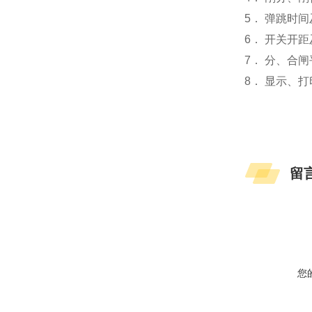
5． 弹跳时
6． 开关开
7． 分、合
8． 显示、
留
您