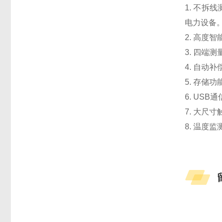
1. 不
电力设备
2. 高
3. 四端
4. 自
5. 存储
6. US
7. 大
8. 温