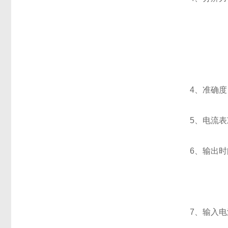
1mΩ～
10mΩ～
4、准确度：
5、电流表准
6、输出时
200
7、输入电源