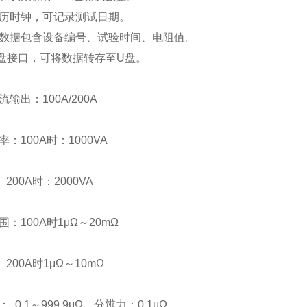
日历时钟，可记录测试日期。
的数据包含设备编号、试验时间、电阻值。
U盘接口，可将数据转存至U盘。
输出：100A/200A
：100A时：1000VA
时：2000VA
：100A时1μΩ～20mΩ
时1μΩ～10mΩ
 0.1～999.9μΩ，分辨力：0.1μΩ