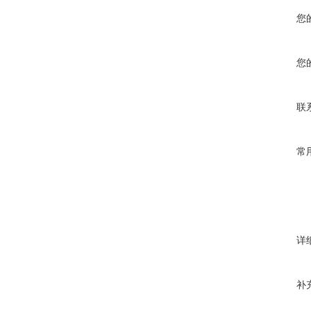
您
您
联
常
详
补