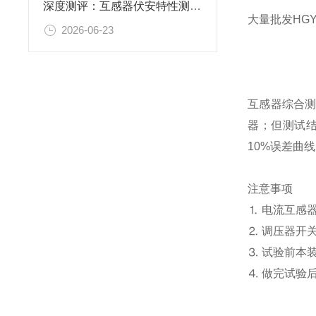
深度测评：互感器伏安特性测试仪哪家口碑好？上海胜绪备受青睐
大量批发HG
2026-06-23
互感器综合
器；但测试结
10%误差曲
注意事项
⒈ 电流互感
⒉ 调压器开
⒊ 试验前本
⒋ 做完试验