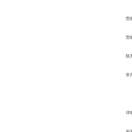
您
您
联
常
详
补