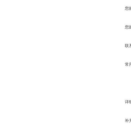
您
您
联
常
详
补