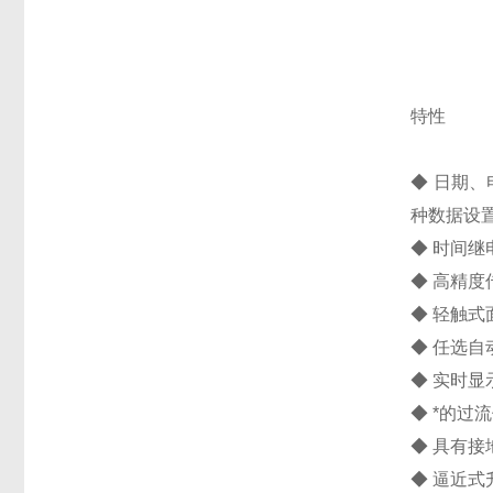
特性
◆ 日期
种数据设
◆ 时间继
◆ 高精度
◆ 轻触
◆ 任选
◆ 实时
◆ *的
◆ 具有
◆ 逼近