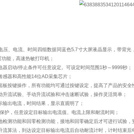
、电压、电流、时间四组数据同蓝色5.7寸大屏液晶显示，带背
置功能，高速热敏打印机；
电器启动/停止条件可任意设定。可设定时间范围1秒～9999秒；
传感器和高性能14位AD采集芯片；
式面板按键操作，所有功能均可通过按键设定，提高了产品的安全
自动升流试验、手动升流试验和冲击速断试验，操作灵活简单；
显示输出电流，时间结果，显示直观明了；
过流保护，任意设定目标输出电流值、电流上限和耐流时间；
接地检测功能和回零检测功能，接地和回零确定后才可进行试验，
式升流算法，到达设定目标输出电流后自动耐流计时，计时结束后