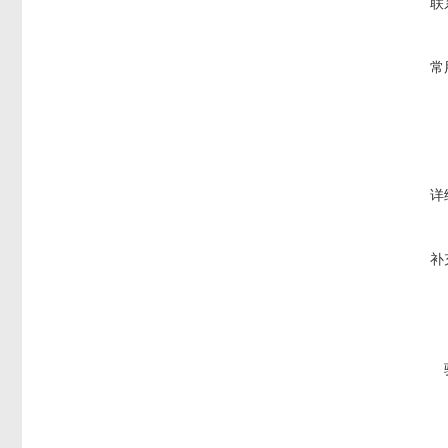
联
常
详
补