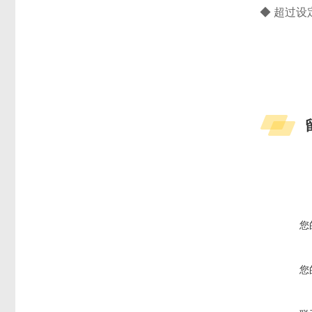
◆ 超过
您
您