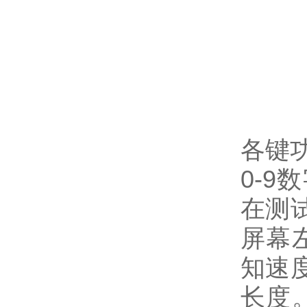
各键
0-
在测
屏幕
知速
长度