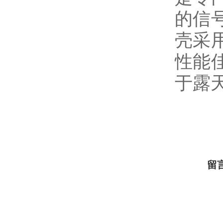
的信
壳采
性能
于露
留