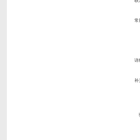
联
常
详
补