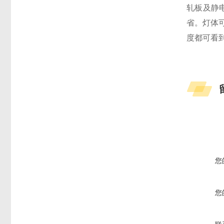
轧板及静
省。灯体
度都可看到
您
您