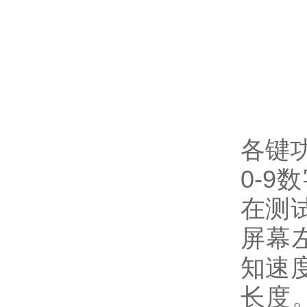
各键
0-
在测
屏幕
知速
长度