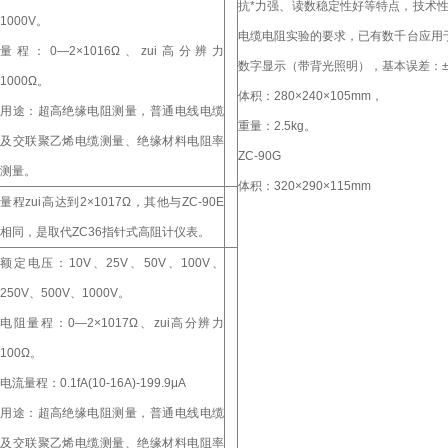
抗*力强、读数稳定性好等特点，技术性能
1000V。
电缆电阻实验的要求，已有数千台应用于
量程：0—2×1016Ω、zui高分辨力
数字显示（带背光照明），基本误差：
1000Ω。
体积：280×240×105mm，
用途：超高绝缘电阻测量，普通电线电缆
重量：2.5kg。
及交联聚乙烯电缆测量、绝缘材料电阻率
ZC-90G
测量。
体积：320×290×115mm
量程zui高达到2×1017Ω，其他与ZC-90E
相同，是取代ZC36指针式高阻计仪表。
额定电压：10V、25V、50V、100V、
250V、500V、1000V。
电阻量程：0—2×1017Ω、zui高分辨力
100Ω。
电流量程：0.1fA(10-16A)-199.9μA
用途：超高绝缘电阻测量，普通电线电缆
及交联聚乙烯电缆测量、绝缘材料电阻率