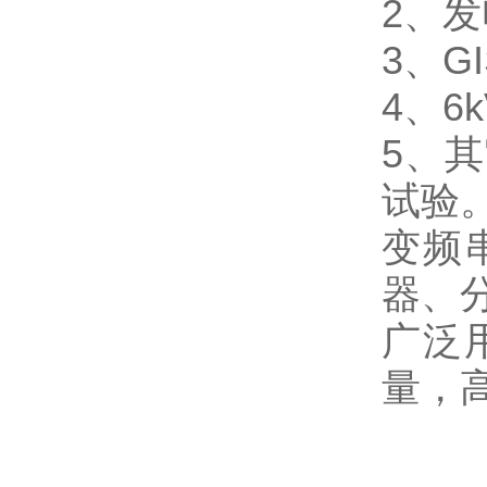
2、
3、G
4、6
5、
试验
变频
器、
广泛
量，