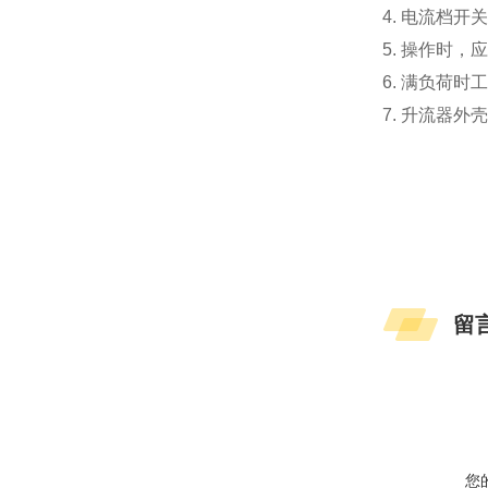
4. 电流档
5. 操作时
6. 满负荷
7. 升流器
留
您