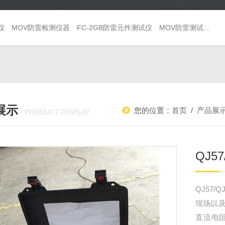
仪
MOV防雷检测仪器
FC-2GB防雷元件测试仪
MOV防雷测试仪 避雷器巡检仪
展示
您的位置：
首页
/
产品展
/ PRODUCT DISPLAY
QJ5
QJ57
现场以
直流电