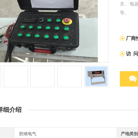
关、电
等。
厂商
访 
详细介绍
胜绪电气
产地类别