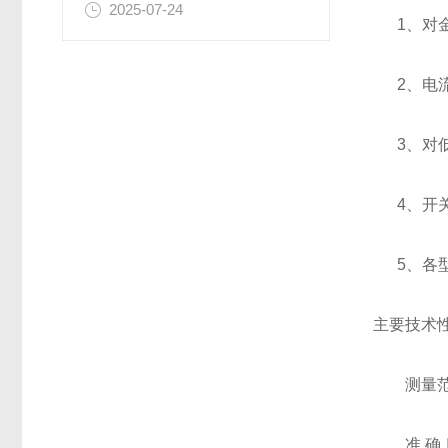
2025-07-24
1、对金
2、电流
3、对低
4、开关
5、各型
主要技术性
测量范围：0
准 确 度: