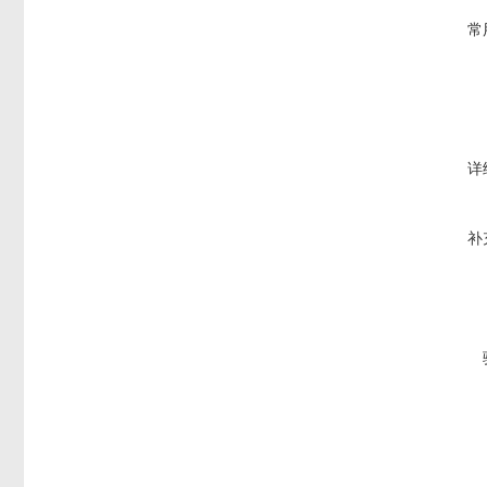
常
详
补