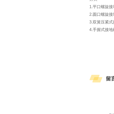
1.平口螺旋
2.圆口螺旋
3.双簧压紧
4.手握式接
留